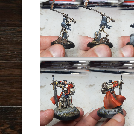
AoS
Warhammer Underworld
ShadeSpire – Reaper
AoS