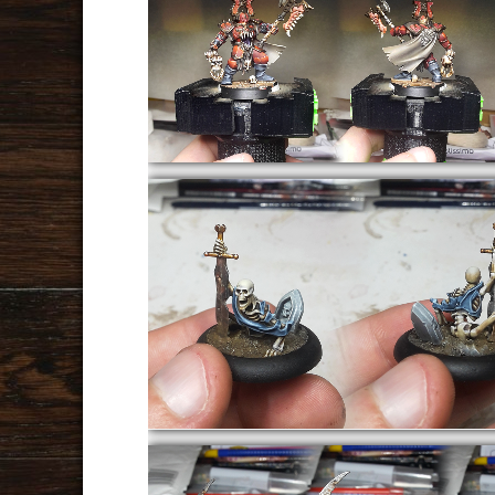
AoS
Warhammer Underworlds :
ShadeSpire – Magore
AoS
Warhammer Underworlds 
ShadeSpire – Petitioner 2