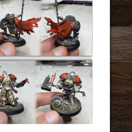
Dust
AoS
Warhammer Underworlds :
ShadeSpire – Warden
AoS