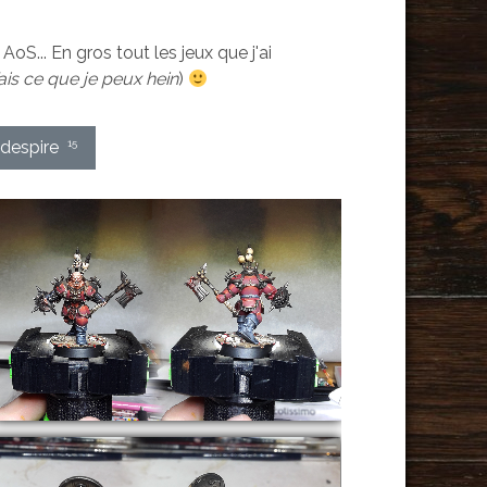
oS... En gros tout les jeux que j'ai
fais ce que je peux hein
)
despire
15
Warhammer Underworlds
: ShadeSpire – Ghartok