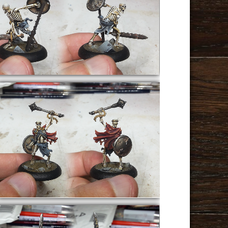
AoS
Warhammer Underworlds :
ShadeSpire – Petitioner 3
AoS
Warhammer Underworlds
: ShadeSpire – Prince of