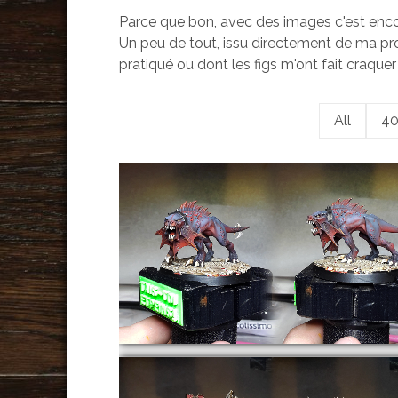
Parce que bon, avec des images c'est enco
Un peu de tout, issu directement de ma produ
pratiqué ou dont les figs m'ont fait craque
All
4
Warhammer Underworlds 
Shadespire – Riptooth