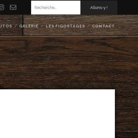
Recherche pour :
ook
utube
instagram
Formulaire
de
UTOS
GALERIE
LES FIGOSTAGES
CONTACT
contact