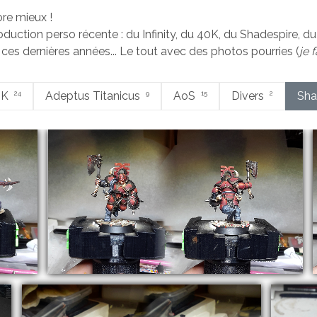
re mieux !
ction perso récente : du Infinity, du 40K, du Shadespire, du A
r ces dernières années... Le tout avec des photos pourries (
je 
0K
24
Adeptus Titanicus
9
AoS
15
Divers
2
Sha
:
Warhammer Underworlds :
ShadeSpire – Zharkus