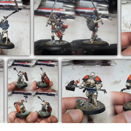
AoS
s :
Warhammer
Underworlds :
ShadeSpire –
Champion
AoS