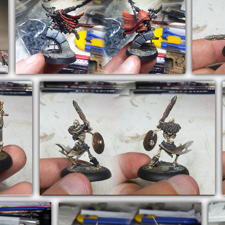
AoS
Warhammer Underworlds :
ShadeSpire – Skritch
AoS
:
Warhammer Underworlds :
ShadeSpire – Petitioner 1